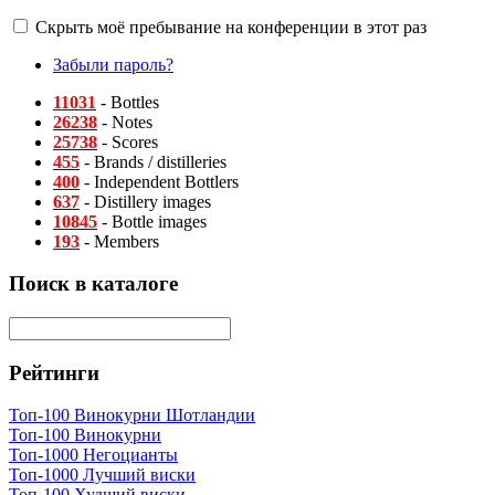
Скрыть моё пребывание на конференции в этот раз
Забыли пароль?
11031
- Bottles
26238
- Notes
25738
- Scores
455
- Brands / distilleries
400
- Independent Bottlers
637
- Distillery images
10845
- Bottle images
193
- Members
Поиск в каталоге
Рейтинги
Топ-100 Винокурни Шотландии
Топ-100 Винокурни
Топ-1000 Негоцианты
Топ-1000 Лучший виски
Топ-100 Худший виски