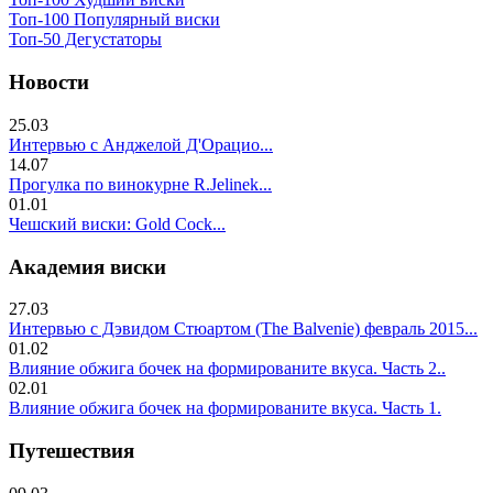
Топ-100 Популярный виски
Топ-50 Дегустаторы
Новости
25.03
Интервью с Анджелой Д'Орацио...
14.07
Прогулка по винокурне R.Jelinek...
01.01
Чешский виски: Gold Cock...
Академия виски
27.03
Интервью с Дэвидом Стюартом (The Balvenie) февраль 2015...
01.02
Влияние обжига бочек на формированите вкуса. Часть 2..
02.01
Влияние обжига бочек на формированите вкуса. Часть 1.
Путешествия