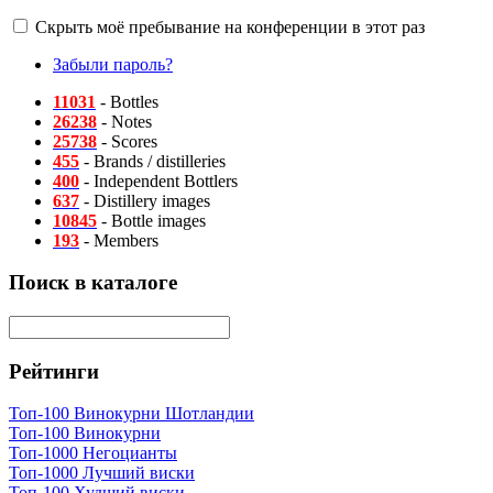
Скрыть моё пребывание на конференции в этот раз
Забыли пароль?
11031
- Bottles
26238
- Notes
25738
- Scores
455
- Brands / distilleries
400
- Independent Bottlers
637
- Distillery images
10845
- Bottle images
193
- Members
Поиск в каталоге
Рейтинги
Топ-100 Винокурни Шотландии
Топ-100 Винокурни
Топ-1000 Негоцианты
Топ-1000 Лучший виски
Топ-100 Худший виски