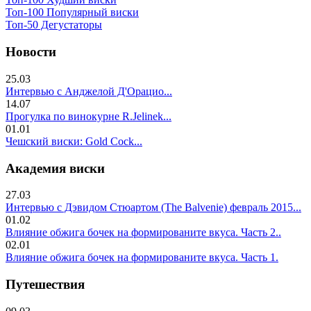
Топ-100 Популярный виски
Топ-50 Дегустаторы
Новости
25.03
Интервью с Анджелой Д'Орацио...
14.07
Прогулка по винокурне R.Jelinek...
01.01
Чешский виски: Gold Cock...
Академия виски
27.03
Интервью с Дэвидом Стюартом (The Balvenie) февраль 2015...
01.02
Влияние обжига бочек на формированите вкуса. Часть 2..
02.01
Влияние обжига бочек на формированите вкуса. Часть 1.
Путешествия