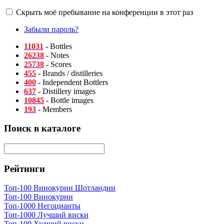
Скрыть моё пребывание на конференции в этот раз
Забыли пароль?
11031
- Bottles
26238
- Notes
25738
- Scores
455
- Brands / distilleries
400
- Independent Bottlers
637
- Distillery images
10845
- Bottle images
193
- Members
Поиск в каталоге
Рейтинги
Топ-100 Винокурни Шотландии
Топ-100 Винокурни
Топ-1000 Негоцианты
Топ-1000 Лучший виски
Топ-100 Худший виски