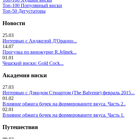
Топ-100 Популярный виски
Топ-50 Дегустаторы
Новости
25.03
Интервью с Анджелой Д'Орацио...
14.07
Прогулка по винокурне R.Jelinek...
01.01
Чешский виски: Gold Cock...
Академия виски
27.03
Интервью с Дэвидом Стюартом (The Balvenie) февраль 2015...
01.02
Влияние обжига бочек на формированите вкуса. Часть 2..
02.01
Влияние обжига бочек на формированите вкуса. Часть 1.
Путешествия