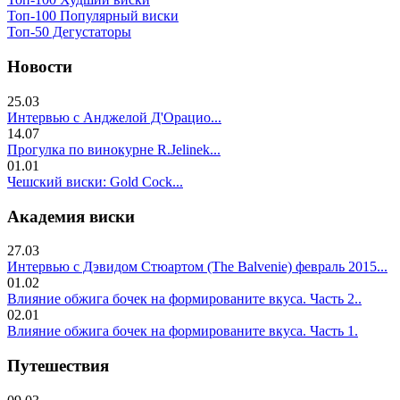
Топ-100 Популярный виски
Топ-50 Дегустаторы
Новости
25.03
Интервью с Анджелой Д'Орацио...
14.07
Прогулка по винокурне R.Jelinek...
01.01
Чешский виски: Gold Cock...
Академия виски
27.03
Интервью с Дэвидом Стюартом (The Balvenie) февраль 2015...
01.02
Влияние обжига бочек на формированите вкуса. Часть 2..
02.01
Влияние обжига бочек на формированите вкуса. Часть 1.
Путешествия