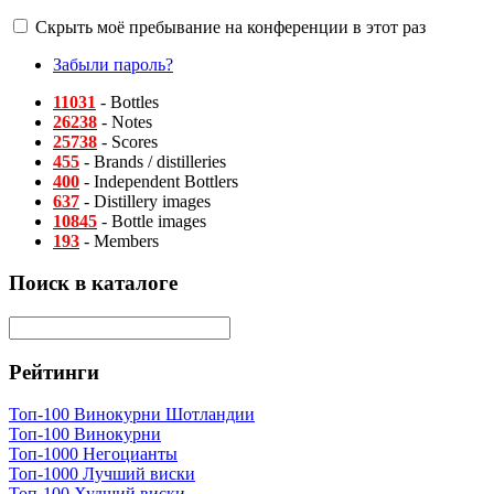
Скрыть моё пребывание на конференции в этот раз
Забыли пароль?
11031
- Bottles
26238
- Notes
25738
- Scores
455
- Brands / distilleries
400
- Independent Bottlers
637
- Distillery images
10845
- Bottle images
193
- Members
Поиск в каталоге
Рейтинги
Топ-100 Винокурни Шотландии
Топ-100 Винокурни
Топ-1000 Негоцианты
Топ-1000 Лучший виски
Топ-100 Худший виски