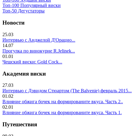
Топ-100 Популярный виски
Топ-50 Дегустаторы
Новости
25.03
Интервью с Анджелой Д'Орацио...
14.07
Прогулка по винокурне R.Jelinek...
01.01
Чешский виски: Gold Cock...
Академия виски
27.03
Интервью с Дэвидом Стюартом (The Balvenie) февраль 2015...
01.02
Влияние обжига бочек на формированите вкуса. Часть 2..
02.01
Влияние обжига бочек на формированите вкуса. Часть 1.
Путешествия