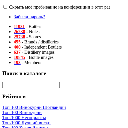
Скрыть моё пребывание на конференции в этот раз
Забыли пароль?
11031
- Bottles
26238
- Notes
25738
- Scores
455
- Brands / distilleries
400
- Independent Bottlers
637
- Distillery images
10845
- Bottle images
193
- Members
Поиск в каталоге
Рейтинги
Топ-100 Винокурни Шотландии
Топ-100 Винокурни
Топ-1000 Негоцианты
Топ-1000 Лучший виски
Топ-100 Худший виски