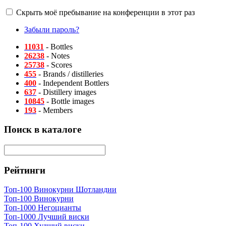
Скрыть моё пребывание на конференции в этот раз
Забыли пароль?
11031
- Bottles
26238
- Notes
25738
- Scores
455
- Brands / distilleries
400
- Independent Bottlers
637
- Distillery images
10845
- Bottle images
193
- Members
Поиск в каталоге
Рейтинги
Топ-100 Винокурни Шотландии
Топ-100 Винокурни
Топ-1000 Негоцианты
Топ-1000 Лучший виски
Топ-100 Худший виски