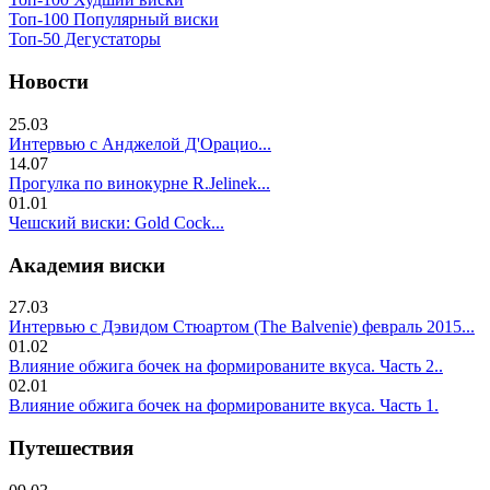
Топ-100 Популярный виски
Топ-50 Дегустаторы
Новости
25.03
Интервью с Анджелой Д'Орацио...
14.07
Прогулка по винокурне R.Jelinek...
01.01
Чешский виски: Gold Cock...
Академия виски
27.03
Интервью с Дэвидом Стюартом (The Balvenie) февраль 2015...
01.02
Влияние обжига бочек на формированите вкуса. Часть 2..
02.01
Влияние обжига бочек на формированите вкуса. Часть 1.
Путешествия