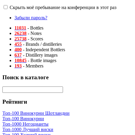
Скрыть моё пребывание на конференции в этот раз
Забыли пароль?
11031
- Bottles
26238
- Notes
25738
- Scores
455
- Brands / distilleries
400
- Independent Bottlers
637
- Distillery images
10845
- Bottle images
193
- Members
Поиск в каталоге
Рейтинги
Топ-100 Винокурни Шотландии
Топ-100 Винокурни
Топ-1000 Негоцианты
Топ-1000 Лучший виски
Топ-100 Худший виски