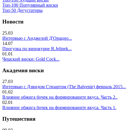
Топ-100 Популярный виски
Топ-50 Дегустаторы
Новости
25.03
Интервью с Анджелой Д'Орацио...
14.07
Прогулка по винокурне R.Jelinek...
01.01
Чешский виски: Gold Cock...
Академия виски
27.03
Интервью с Дэвидом Стюартом (The Balvenie) февраль 2015...
01.02
Влияние обжига бочек на формированите вкуса. Часть 2..
02.01
Влияние обжига бочек на формированите вкуса. Часть 1.
Путешествия