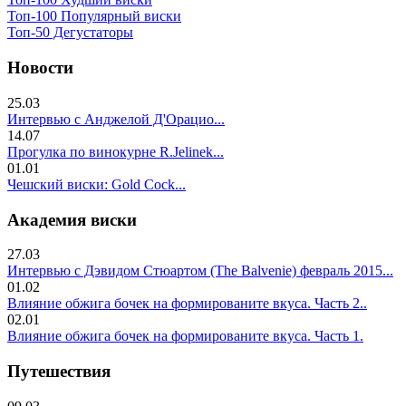
Топ-100 Популярный виски
Топ-50 Дегустаторы
Новости
25.03
Интервью с Анджелой Д'Орацио...
14.07
Прогулка по винокурне R.Jelinek...
01.01
Чешский виски: Gold Cock...
Академия виски
27.03
Интервью с Дэвидом Стюартом (The Balvenie) февраль 2015...
01.02
Влияние обжига бочек на формированите вкуса. Часть 2..
02.01
Влияние обжига бочек на формированите вкуса. Часть 1.
Путешествия