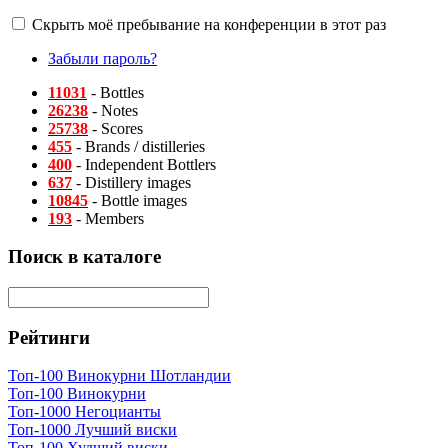
Скрыть моё пребывание на конференции в этот раз
Забыли пароль?
11031
- Bottles
26238
- Notes
25738
- Scores
455
- Brands / distilleries
400
- Independent Bottlers
637
- Distillery images
10845
- Bottle images
193
- Members
Поиск в каталоге
Рейтинги
Топ-100 Винокурни Шотландии
Топ-100 Винокурни
Топ-1000 Негоцианты
Топ-1000 Лучший виски
Топ-100 Худший виски