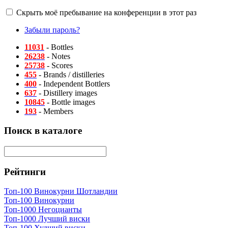
Скрыть моё пребывание на конференции в этот раз
Забыли пароль?
11031
- Bottles
26238
- Notes
25738
- Scores
455
- Brands / distilleries
400
- Independent Bottlers
637
- Distillery images
10845
- Bottle images
193
- Members
Поиск в каталоге
Рейтинги
Топ-100 Винокурни Шотландии
Топ-100 Винокурни
Топ-1000 Негоцианты
Топ-1000 Лучший виски
Топ-100 Худший виски