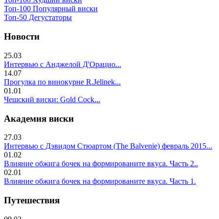
Топ-100 Популярный виски
Топ-50 Дегустаторы
Новости
25.03
Интервью с Анджелой Д'Орацио...
14.07
Прогулка по винокурне R.Jelinek...
01.01
Чешский виски: Gold Cock...
Академия виски
27.03
Интервью с Дэвидом Стюартом (The Balvenie) февраль 2015...
01.02
Влияние обжига бочек на формированите вкуса. Часть 2..
02.01
Влияние обжига бочек на формированите вкуса. Часть 1.
Путешествия