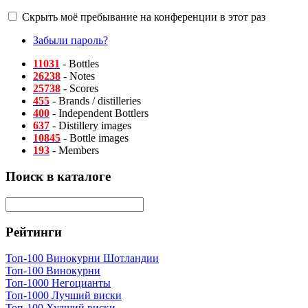
Скрыть моё пребывание на конференции в этот раз
Забыли пароль?
11031
- Bottles
26238
- Notes
25738
- Scores
455
- Brands / distilleries
400
- Independent Bottlers
637
- Distillery images
10845
- Bottle images
193
- Members
Поиск в каталоге
Рейтинги
Топ-100 Винокурни Шотландии
Топ-100 Винокурни
Топ-1000 Негоцианты
Топ-1000 Лучший виски
Топ-100 Худший виски