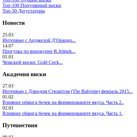
Топ-100 Популярный виски
Топ-50 Дегустаторы
Новости
25.03
Интервью с Анджелой Д'Орацио...
14.07
Прогулка по винокурне R.Jelinek...
01.01
Чешский виски: Gold Cock...
Академия виски
27.03
Интервью с Дэвидом Стюартом (The Balvenie) февраль 2015...
01.02
Влияние обжига бочек на формированите вкуса. Часть 2..
02.01
Влияние обжига бочек на формированите вкуса. Часть 1.
Путешествия