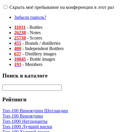
Скрыть моё пребывание на конференции в этот раз
Забыли пароль?
11031
- Bottles
26238
- Notes
25738
- Scores
455
- Brands / distilleries
400
- Independent Bottlers
637
- Distillery images
10845
- Bottle images
193
- Members
Поиск в каталоге
Рейтинги
Топ-100 Винокурни Шотландии
Топ-100 Винокурни
Топ-1000 Негоцианты
Топ-1000 Лучший виски
Топ-100 Худший виски