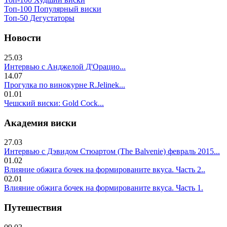
Топ-100 Популярный виски
Топ-50 Дегустаторы
Новости
25.03
Интервью с Анджелой Д'Орацио...
14.07
Прогулка по винокурне R.Jelinek...
01.01
Чешский виски: Gold Cock...
Академия виски
27.03
Интервью с Дэвидом Стюартом (The Balvenie) февраль 2015...
01.02
Влияние обжига бочек на формированите вкуса. Часть 2..
02.01
Влияние обжига бочек на формированите вкуса. Часть 1.
Путешествия