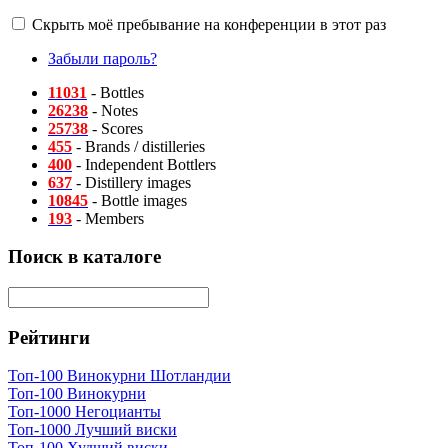
Скрыть моё пребывание на конференции в этот раз
Забыли пароль?
11031
- Bottles
26238
- Notes
25738
- Scores
455
- Brands / distilleries
400
- Independent Bottlers
637
- Distillery images
10845
- Bottle images
193
- Members
Поиск в каталоге
Рейтинги
Топ-100 Винокурни Шотландии
Топ-100 Винокурни
Топ-1000 Негоцианты
Топ-1000 Лучший виски
Топ-100 Худший виски