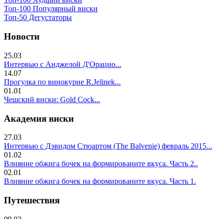
Топ-100 Популярный виски
Топ-50 Дегустаторы
Новости
25.03
Интервью с Анджелой Д'Орацио...
14.07
Прогулка по винокурне R.Jelinek...
01.01
Чешский виски: Gold Cock...
Академия виски
27.03
Интервью с Дэвидом Стюартом (The Balvenie) февраль 2015...
01.02
Влияние обжига бочек на формированите вкуса. Часть 2..
02.01
Влияние обжига бочек на формированите вкуса. Часть 1.
Путешествия