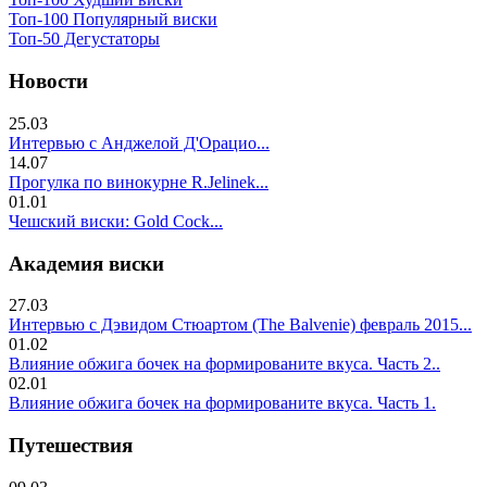
Топ-100 Популярный виски
Топ-50 Дегустаторы
Новости
25.03
Интервью с Анджелой Д'Орацио...
14.07
Прогулка по винокурне R.Jelinek...
01.01
Чешский виски: Gold Cock...
Академия виски
27.03
Интервью с Дэвидом Стюартом (The Balvenie) февраль 2015...
01.02
Влияние обжига бочек на формированите вкуса. Часть 2..
02.01
Влияние обжига бочек на формированите вкуса. Часть 1.
Путешествия