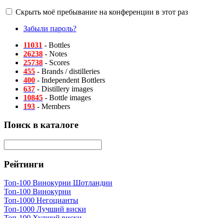
Скрыть моё пребывание на конференции в этот раз
Забыли пароль?
11031
- Bottles
26238
- Notes
25738
- Scores
455
- Brands / distilleries
400
- Independent Bottlers
637
- Distillery images
10845
- Bottle images
193
- Members
Поиск в каталоге
Рейтинги
Топ-100 Винокурни Шотландии
Топ-100 Винокурни
Топ-1000 Негоцианты
Топ-1000 Лучший виски
Топ-100 Худший виски