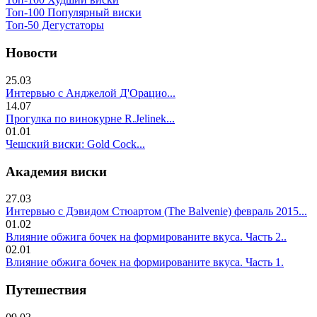
Топ-100 Популярный виски
Топ-50 Дегустаторы
Новости
25.03
Интервью с Анджелой Д'Орацио...
14.07
Прогулка по винокурне R.Jelinek...
01.01
Чешский виски: Gold Cock...
Академия виски
27.03
Интервью с Дэвидом Стюартом (The Balvenie) февраль 2015...
01.02
Влияние обжига бочек на формированите вкуса. Часть 2..
02.01
Влияние обжига бочек на формированите вкуса. Часть 1.
Путешествия