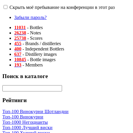
Скрыть моё пребывание на конференции в этот раз
Забыли пароль?
11031
- Bottles
26238
- Notes
25738
- Scores
455
- Brands / distilleries
400
- Independent Bottlers
637
- Distillery images
10845
- Bottle images
193
- Members
Поиск в каталоге
Рейтинги
Топ-100 Винокурни Шотландии
Топ-100 Винокурни
Топ-1000 Негоцианты
Топ-1000 Лучший виски
Топ-100 Худший виски