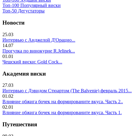
Топ-100 Популярный виски
Топ-50 Дегустаторы
Новости
25.03
Интервью с Анджелой Д'Орацио...
14.07
Прогулка по винокурне R.Jelinek...
01.01
Чешский виски: Gold Cock...
Академия виски
27.03
Интервью с Дэвидом Стюартом (The Balvenie) февраль 2015...
01.02
Влияние обжига бочек на формированите вкуса. Часть 2..
02.01
Влияние обжига бочек на формированите вкуса. Часть 1.
Путешествия