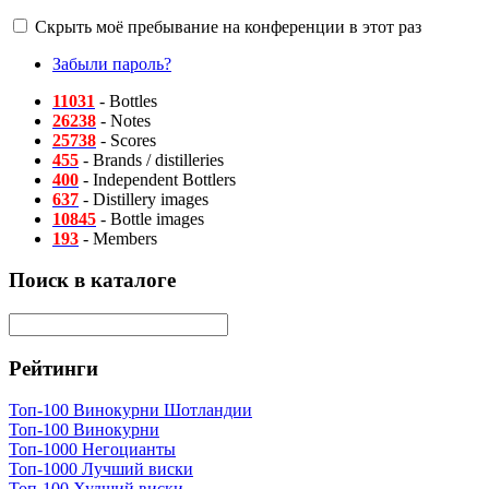
Скрыть моё пребывание на конференции в этот раз
Забыли пароль?
11031
- Bottles
26238
- Notes
25738
- Scores
455
- Brands / distilleries
400
- Independent Bottlers
637
- Distillery images
10845
- Bottle images
193
- Members
Поиск в каталоге
Рейтинги
Топ-100 Винокурни Шотландии
Топ-100 Винокурни
Топ-1000 Негоцианты
Топ-1000 Лучший виски
Топ-100 Худший виски