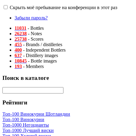
Скрыть моё пребывание на конференции в этот раз
Забыли пароль?
11031
- Bottles
26238
- Notes
25738
- Scores
455
- Brands / distilleries
400
- Independent Bottlers
637
- Distillery images
10845
- Bottle images
193
- Members
Поиск в каталоге
Рейтинги
Топ-100 Винокурни Шотландии
Топ-100 Винокурни
Топ-1000 Негоцианты
Топ-1000 Лучший виски
Топ-100 Худший виски