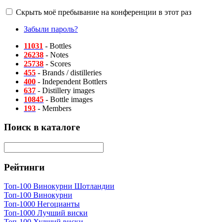
Скрыть моё пребывание на конференции в этот раз
Забыли пароль?
11031
- Bottles
26238
- Notes
25738
- Scores
455
- Brands / distilleries
400
- Independent Bottlers
637
- Distillery images
10845
- Bottle images
193
- Members
Поиск в каталоге
Рейтинги
Топ-100 Винокурни Шотландии
Топ-100 Винокурни
Топ-1000 Негоцианты
Топ-1000 Лучший виски
Топ-100 Худший виски