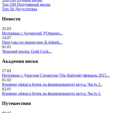
Топ-100 Популярный виски
Топ-50 Дегустаторы
Новости
25.03
Интервью с Анджелой Д'Орацио...
14.07
Прогулка по винокурне R.Jelinek...
01.01
Чешский виски: Gold Cock...
Академия виски
27.03
Интервью с Дэвидом Стюартом (The Balvenie) февраль 2015...
01.02
Влияние обжига бочек на формированите вкуса. Часть 2..
02.01
Влияние обжига бочек на формированите вкуса. Часть 1.
Путешествия