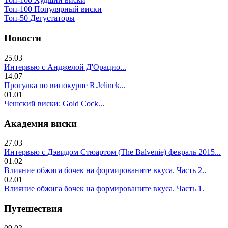
Топ-100 Популярный виски
Топ-50 Дегустаторы
Новости
25.03
Интервью с Анджелой Д'Орацио...
14.07
Прогулка по винокурне R.Jelinek...
01.01
Чешский виски: Gold Cock...
Академия виски
27.03
Интервью с Дэвидом Стюартом (The Balvenie) февраль 2015...
01.02
Влияние обжига бочек на формированите вкуса. Часть 2..
02.01
Влияние обжига бочек на формированите вкуса. Часть 1.
Путешествия