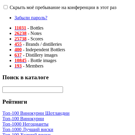
Скрыть моё пребывание на конференции в этот раз
Забыли пароль?
11031
- Bottles
26238
- Notes
25738
- Scores
455
- Brands / distilleries
400
- Independent Bottlers
637
- Distillery images
10845
- Bottle images
193
- Members
Поиск в каталоге
Рейтинги
Топ-100 Винокурни Шотландии
Топ-100 Винокурни
Топ-1000 Негоцианты
Топ-1000 Лучший виски
Топ-100 Худший виски