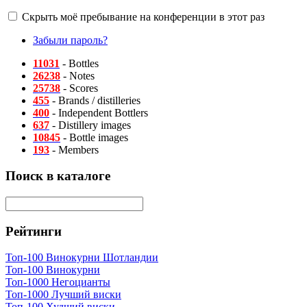
Скрыть моё пребывание на конференции в этот раз
Забыли пароль?
11031
- Bottles
26238
- Notes
25738
- Scores
455
- Brands / distilleries
400
- Independent Bottlers
637
- Distillery images
10845
- Bottle images
193
- Members
Поиск в каталоге
Рейтинги
Топ-100 Винокурни Шотландии
Топ-100 Винокурни
Топ-1000 Негоцианты
Топ-1000 Лучший виски
Топ-100 Худший виски