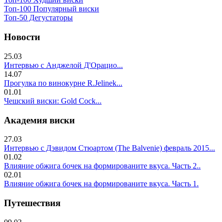
Топ-100 Популярный виски
Топ-50 Дегустаторы
Новости
25.03
Интервью с Анджелой Д'Орацио...
14.07
Прогулка по винокурне R.Jelinek...
01.01
Чешский виски: Gold Cock...
Академия виски
27.03
Интервью с Дэвидом Стюартом (The Balvenie) февраль 2015...
01.02
Влияние обжига бочек на формированите вкуса. Часть 2..
02.01
Влияние обжига бочек на формированите вкуса. Часть 1.
Путешествия