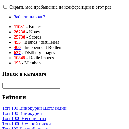
Скрыть моё пребывание на конференции в этот раз
Забыли пароль?
11031
- Bottles
26238
- Notes
25738
- Scores
455
- Brands / distilleries
400
- Independent Bottlers
637
- Distillery images
10845
- Bottle images
193
- Members
Поиск в каталоге
Рейтинги
Топ-100 Винокурни Шотландии
Топ-100 Винокурни
Топ-1000 Негоцианты
Топ-1000 Лучший виски
Топ-100 Худший виски