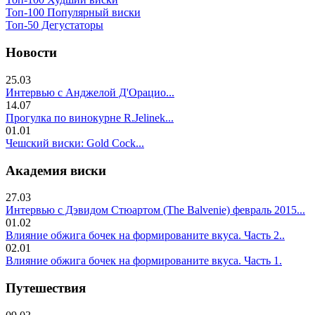
Топ-100 Популярный виски
Топ-50 Дегустаторы
Новости
25.03
Интервью с Анджелой Д'Орацио...
14.07
Прогулка по винокурне R.Jelinek...
01.01
Чешский виски: Gold Cock...
Академия виски
27.03
Интервью с Дэвидом Стюартом (The Balvenie) февраль 2015...
01.02
Влияние обжига бочек на формированите вкуса. Часть 2..
02.01
Влияние обжига бочек на формированите вкуса. Часть 1.
Путешествия