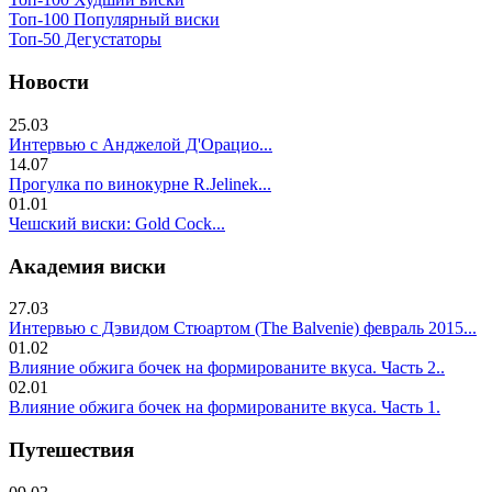
Топ-100 Популярный виски
Топ-50 Дегустаторы
Новости
25.03
Интервью с Анджелой Д'Орацио...
14.07
Прогулка по винокурне R.Jelinek...
01.01
Чешский виски: Gold Cock...
Академия виски
27.03
Интервью с Дэвидом Стюартом (The Balvenie) февраль 2015...
01.02
Влияние обжига бочек на формированите вкуса. Часть 2..
02.01
Влияние обжига бочек на формированите вкуса. Часть 1.
Путешествия