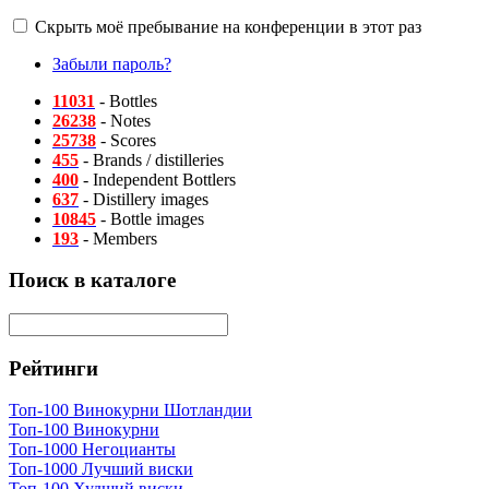
Скрыть моё пребывание на конференции в этот раз
Забыли пароль?
11031
- Bottles
26238
- Notes
25738
- Scores
455
- Brands / distilleries
400
- Independent Bottlers
637
- Distillery images
10845
- Bottle images
193
- Members
Поиск в каталоге
Рейтинги
Топ-100 Винокурни Шотландии
Топ-100 Винокурни
Топ-1000 Негоцианты
Топ-1000 Лучший виски
Топ-100 Худший виски