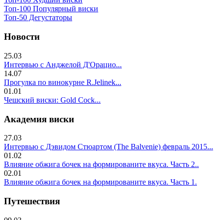
Топ-100 Популярный виски
Топ-50 Дегустаторы
Новости
25.03
Интервью с Анджелой Д'Орацио...
14.07
Прогулка по винокурне R.Jelinek...
01.01
Чешский виски: Gold Cock...
Академия виски
27.03
Интервью с Дэвидом Стюартом (The Balvenie) февраль 2015...
01.02
Влияние обжига бочек на формированите вкуса. Часть 2..
02.01
Влияние обжига бочек на формированите вкуса. Часть 1.
Путешествия