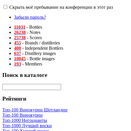
Скрыть моё пребывание на конференции в этот раз
Забыли пароль?
11031
- Bottles
26238
- Notes
25738
- Scores
455
- Brands / distilleries
400
- Independent Bottlers
637
- Distillery images
10845
- Bottle images
193
- Members
Поиск в каталоге
Рейтинги
Топ-100 Винокурни Шотландии
Топ-100 Винокурни
Топ-1000 Негоцианты
Топ-1000 Лучший виски
Топ-100 Худший виски