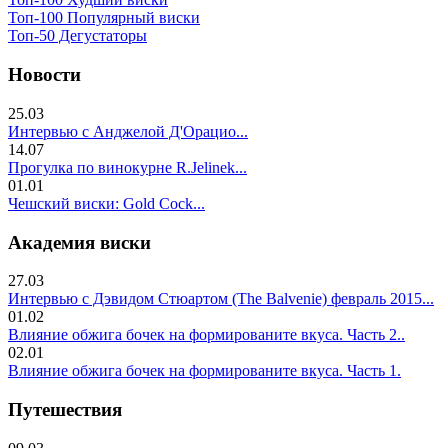
Топ-100 Популярный виски
Топ-50 Дегустаторы
Новости
25.03
Интервью с Анджелой Д'Орацио...
14.07
Прогулка по винокурне R.Jelinek...
01.01
Чешский виски: Gold Cock...
Академия виски
27.03
Интервью с Дэвидом Стюартом (The Balvenie) февраль 2015...
01.02
Влияние обжига бочек на формированите вкуса. Часть 2..
02.01
Влияние обжига бочек на формированите вкуса. Часть 1.
Путешествия