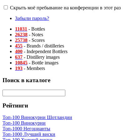
Скрыть моё пребывание на конференции в этот раз
Забыли пароль?
11031
- Bottles
26238
- Notes
25738
- Scores
455
- Brands / distilleries
400
- Independent Bottlers
637
- Distillery images
10845
- Bottle images
193
- Members
Поиск в каталоге
Рейтинги
Топ-100 Винокурни Шотландии
Топ-100 Винокурни
Топ-1000 Негоцианты
Топ-1000 Лучший виски
Топ-100 Худший виски