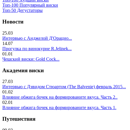
Топ-100 Популярный виски
Топ-50 Дегустаторы
Новости
25.03
Интервью с Анджелой Д'Орацио...
14.07
Прогулка по винокурне R.Jelinek...
01.01
Чешский виски: Gold Cock...
Академия виски
27.03
Интервью с Дэвидом Стюартом (The Balvenie) февраль 2015...
01.02
Влияние обжига бочек на формированите вкуса. Часть 2..
02.01
Влияние обжига бочек на формированите вкуса. Часть 1.
Путешествия