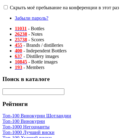
Скрыть моё пребывание на конференции в этот раз
Забыли пароль?
11031
- Bottles
26238
- Notes
25738
- Scores
455
- Brands / distilleries
400
- Independent Bottlers
637
- Distillery images
10845
- Bottle images
193
- Members
Поиск в каталоге
Рейтинги
Топ-100 Винокурни Шотландии
Топ-100 Винокурни
Топ-1000 Негоцианты
Топ-1000 Лучший виски
Топ-100 Худший виски