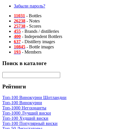
Забыли пароль?
11031
- Bottles
26238
- Notes
25738
- Scores
455
- Brands / distilleries
400
- Independent Bottlers
637
- Distillery images
10845
- Bottle images
193
- Members
Поиск в каталоге
Рейтинги
Топ-100 Винокурни Шотландии
Топ-100 Винокурни
Топ-1000 Негоцианты
Топ-1000 Лучший виски
Топ-100 Худший виски
Топ-100 Популярный виски
Топ-50 Дегустаторы