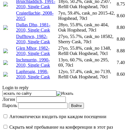
Bruichladdich, 1991-
18yo, 50.2%, cask_no 2507,
8.75
2010, Single Cask
Refill Oak Hogshead, 70cl
Craigellachie, 2008-
7yo, 59.4%, cask_no 2015-42,
8.60
2015
Hogshead, 70cl
Dallas Dhu, 1981-
28yo, 55.8%, cask_no 404,
8.80
2010, Single Cask
Oak Hogshead, 70cl
Dufftown, 1982-
27yo, 55.7%, cask_no 18582,
8.80
2010, Single Cask
Sherry Cask, 70cl
Glen Mhor, 1982-
27yo, 55.8%, cask_no 1348,
8.88
2010, Single Cask
Refill Oak Hogshead, 70cl
Inchmurrin, 1990-
13yo, 60.7%, cask_no 295,
7.40
2010, Single Cask
69, 70cl
Laphroaig, 1998-
12yo, 57.4%, cask_no 7139,
8.60
2010, Single Cask
Refill Oak Hogshead, 70cl
Login to reply
Логин
Пароль
Автоматически входить при каждом посещении
Скрыть моё пребывание на конференции в этот раз